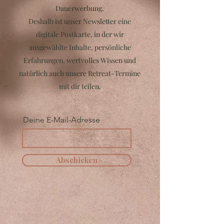
Dauerwerbung.
Deshalb ist unser Newsletter eine
digitale Postkarte, in der wir
ausgewählte Inhalte, persönliche
Erfahrungen, wertvolles Wissen und
natürlich auch unsere Retreat-Termine
mit dir teilen.
Deine E-Mail-Adresse
Abschicken