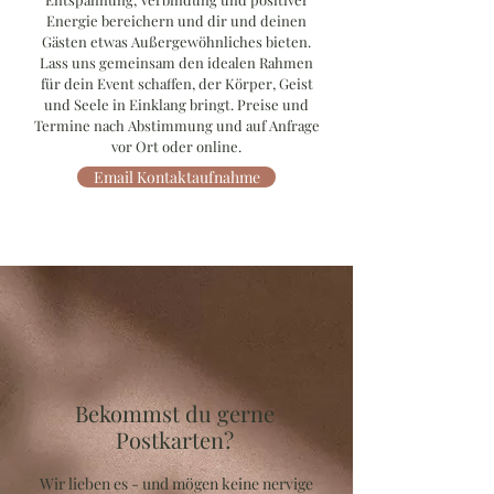
Energie bereichern und dir und deinen
Gästen etwas Außergewöhnliches bieten.
Lass uns gemeinsam den idealen Rahmen
für dein Event schaffen, der Körper, Geist
und Seele in Einklang bringt. Preise und
Termine nach Abstimmung und auf Anfrage
vor Ort oder online.
Email Kontaktaufnahme
Bekommst du gerne
Postkarten?
Wir lieben es - und mögen keine nervige