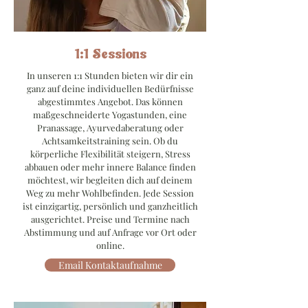
1:1 Sessions
In unseren 1:1 Stunden bieten wir dir ein
ganz auf deine individuellen Bedürfnisse
abgestimmtes Angebot. Das können
maßgeschneiderte Yogastunden, eine
Pranassage, Ayurvedaberatung oder
Achtsamkeitstraining sein. Ob du
körperliche Flexibilität steigern, Stress
abbauen oder mehr innere Balance finden
möchtest, wir begleiten dich auf deinem
Weg zu mehr Wohlbefinden. Jede Session
ist einzigartig, persönlich und ganzheitlich
ausgerichtet. Preise und Termine nach
Abstimmung und auf Anfrage vor Ort oder
online.
Email Kontaktaufnahme