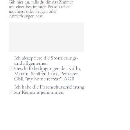
Gib hier an, falls du dir das Zimmer
mit einer bestimmten Person teilen
möchtest oder Fragen oder
Anmerkungen hast.
Ich akzeptiere die Stornierungs-
und allgemeinen
Geschäftsbedingungen der Kölln,
Martin, Schäfer, Laux, Penteker
GbR "my home retreat".
AGB
Ich habe die Datenschutzerklärung
zur Kenntnis genommen.
Datenschutz
Ich habe verstanden, dass die
Kölln, Martin, Schäfer, Laux,
Penteker GbR nicht als
Reiseveranstalter auftritt, sondern
lediglich zwischen mir und der